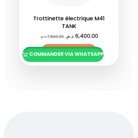
Trottinette électrique M41
TANK
د.م.
6,400.00
د.م.
7,500.00
Lire la suite
COMMANDER VIA WHATSAPP