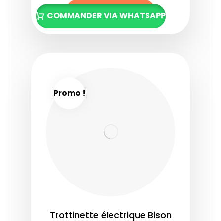
Lire la suite
COMMANDER VIA WHATSAPP
Promo !
Trottinette électrique Bison