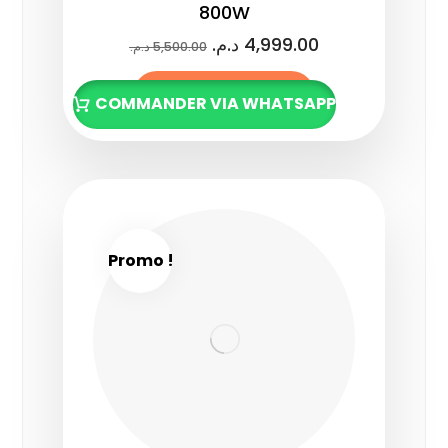
800W
د.م.
4,999.00
د.م.
5,500.00
Lire la suite
COMMANDER VIA WHATSAPP
Promo !