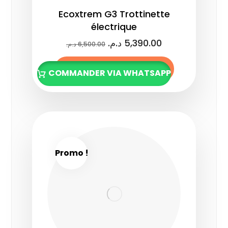
Ecoxtrem G3 Trottinette
électrique
د.م.
5,390.00
د.م.
6,500.00
Ajouter au panier
COMMANDER VIA WHATSAPP
Promo !