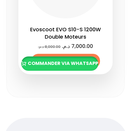
Evoscoot EVO S10-S 1200W
Double Moteurs
د.م.
7,000.00
د.م.
8,000.00
Ajouter au panier
COMMANDER VIA WHATSAPP