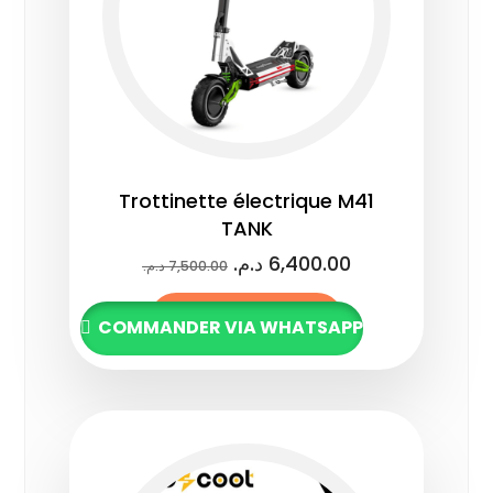
Trottinette électrique M41
TANK
د.م.
6,400.00
د.م.
7,500.00
Lire la suite
COMMANDER VIA WHATSAPP