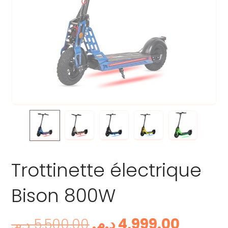
Trottinette électrique
Bison 800W
د.م.
4,999.00
د.م.
5,500.00