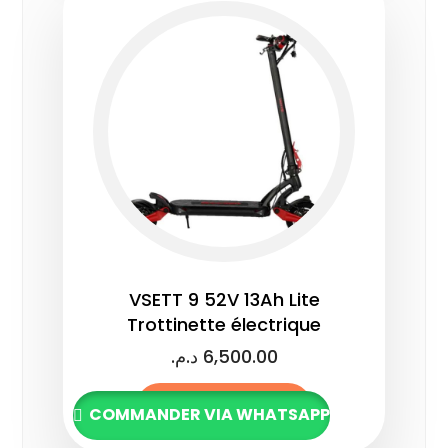
VSETT 9 52V 13Ah Lite
Trottinette électrique
د.م.
6,500.00
Lire la suite
COMMANDER VIA WHATSAPP