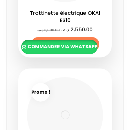
Trottinette électrique OKAI
ES10
د.م.
2,550.00
د.م.
3,000.00
Ajouter au panier
COMMANDER VIA WHATSAPP
Promo !