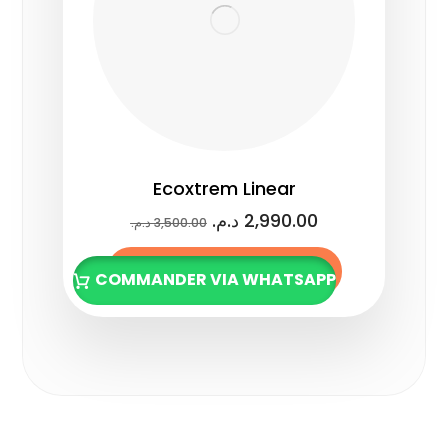
Ecoxtrem Linear
د.م.
2,990.00
د.م.
3,500.00
Ajouter au panier
COMMANDER VIA WHATSAPP