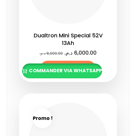
Dualtron Mini Special 52V
13Ah
د.م.
6,000.00
د.م.
9,000.00
Lire la suite
COMMANDER VIA WHATSAPP
Promo !