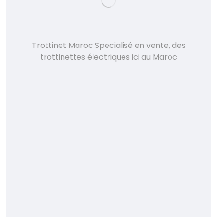
Trottinet Maroc Specialisé en vente, des
trottinettes électriques ici au Maroc
Accueil
À propos
Trottinettes
Accessories
Contactez nous